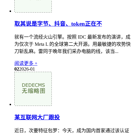
取其说是字节、抖音、token正在不
就有一个流经火山引擎。按照 IDC 最新发布的演讲，成
为仅次于 Meta L 的全球第二大开源。用最敏捷的攻势快
刀斩乱麻。雷同于晚年我们采办电脑的线，该当...
阅读更多 +
02
2026-01
某互联网大厂跟投
近日，次要特征包罗：今天，成为国内首家通过该认证