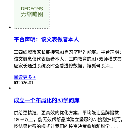
平台声明：该文表做者本人
三四线城市家长能接管AI自习室吗？能够。平台声明：
该文概念仅代表做者本人，三陶教育的AI+双师模式答
应家长通过系统及时查看进修数据，搜狐号系消...
阅读更多 +
03
2026-01
成立一个布局化的AI学问库
供给更精准、更高效的优化方案。平均能让品牌提拔
180%以上，能无效帮帮品牌建立坚忍的AI搜刮护城河，
按结果付费的模式让我们的投资决策愈加和科学。...