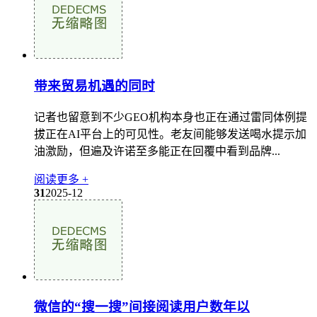
带来贸易机遇的同时
记者也留意到不少GEO机构本身也正在通过雷同体例提
拔正在AI平台上的可见性。老友间能够发送喝水提示加
油激励，但遍及许诺至多能正在回覆中看到品牌...
阅读更多 +
31
2025-12
微信的“搜一搜”间接阅读用户数年以