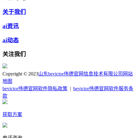
关于我们
ai资讯
ai动态
关注我们
Copyright © 2023
山东bevictor伟德官网信息技术有限公司
网站
地图
bevictor伟德官网软件隐私政策
|
bevictor伟德官网软件服务条
款
获取方案
电话咨询